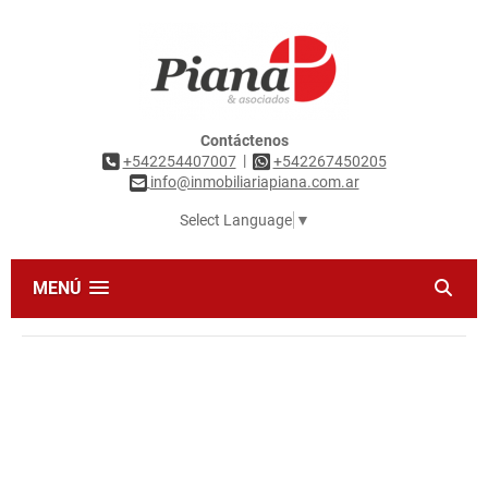
Contáctenos
|
+542254407007
+542267450205
info@inmobiliariapiana.com.ar
Select Language
▼
MENÚ