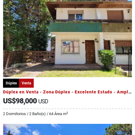
Dúplex
Venta
Dúplex en Venta - Zona Dúplex - Excelente Estado - Amplio Jardín
US$98,000
USD
2
2 Dormitorios / 2 Baño(s) / 64 Área m