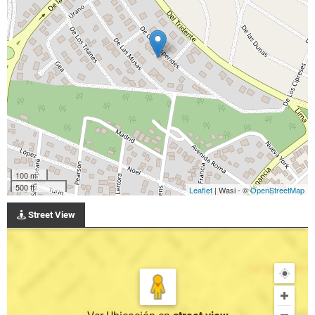
100 m
500 ft
Leaflet
| Wasi - ©
OpenStreetMap
Street View