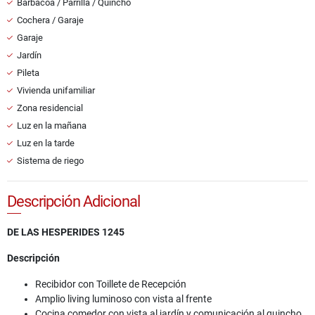
Barbacoa / Parrilla / Quincho
Cochera / Garaje
Garaje
Jardín
Pileta
Vivienda unifamiliar
Zona residencial
Luz en la mañana
Luz en la tarde
Sistema de riego
Descripción Adicional
DE LAS HESPERIDES 1245
Descripción
Recibidor con Toillete de Recepción
Amplio living luminoso con vista al frente
Cocina comedor con vista al jardín y comunicación al quincho