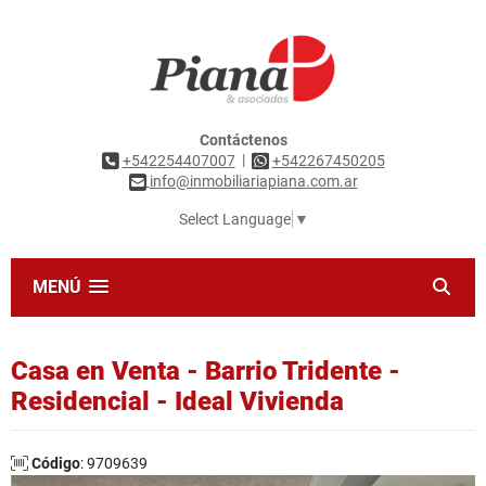
Contáctenos
|
+542254407007
+542267450205
info@inmobiliariapiana.com.ar
Select Language
▼
MENÚ
Casa en Venta - Barrio Tridente -
Residencial - Ideal Vivienda
Código
: 9709639