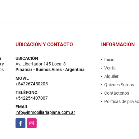
UBICACIÓN Y CONTACTO
INFORMACIÓN
a
UBICACIÓN
Inicio
s y
Av. Libertador 145 Local 8
Venta
os
Pinamar - Buenos Aires - Argentina
Alquiler
MÓVIL
+542267450205
Quiénes Somos
TELÉFONO
Contáctenos
+542254407007
Políticas de priva
EMAIL
info@inmobiliariapiana.com.ar
Facebook
Instagram