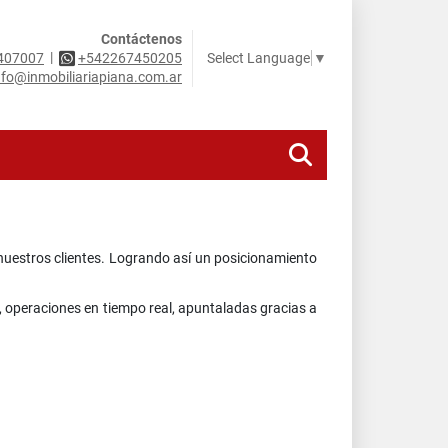
Contáctenos
|
Select Language
▼
407007
+542267450205
nfo@inmobiliariapiana.com.ar
nuestros clientes. Logrando así un posicionamiento
 operaciones en tiempo real, apuntaladas gracias a