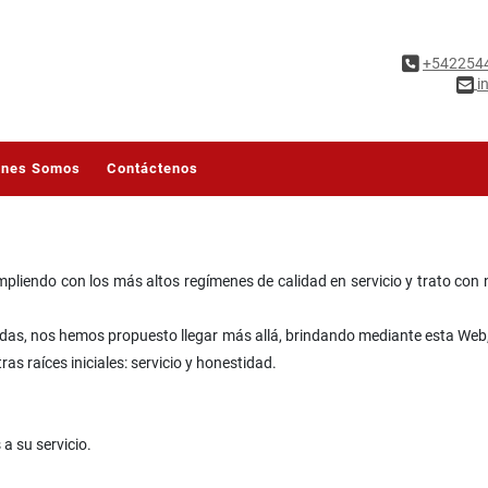
+542254
i
énes Somos
Contáctenos
pliendo con los más altos regímenes de calidad en servicio y trato con 
adas, nos hemos propuesto llegar más allá, brindando mediante esta Web,
as raíces iniciales: servicio y honestidad.
 su servicio.