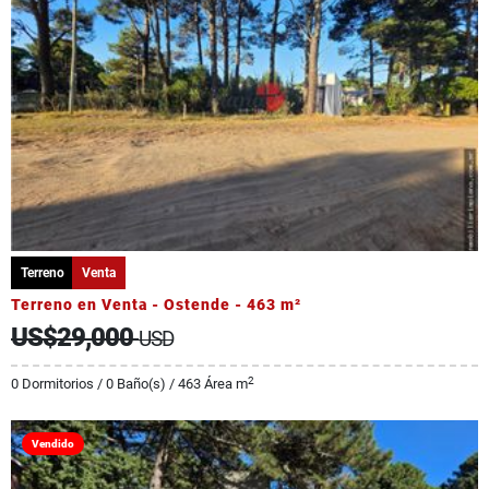
Terreno
Venta
Terreno en Venta - Ostende - 463 m²
US$29,000
USD
2
0 Dormitorios / 0 Baño(s) / 463 Área m
Vendido