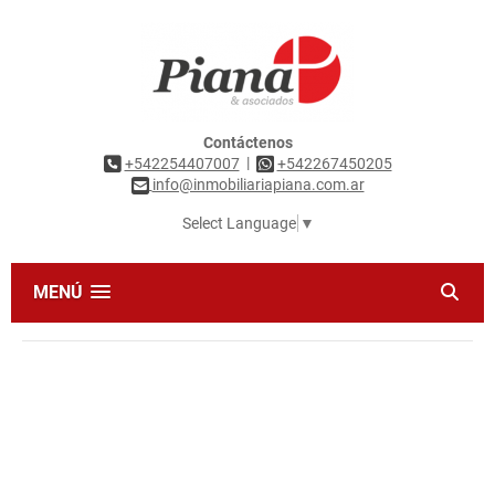
Contáctenos
|
+542254407007
+542267450205
info@inmobiliariapiana.com.ar
Select Language
▼
MENÚ