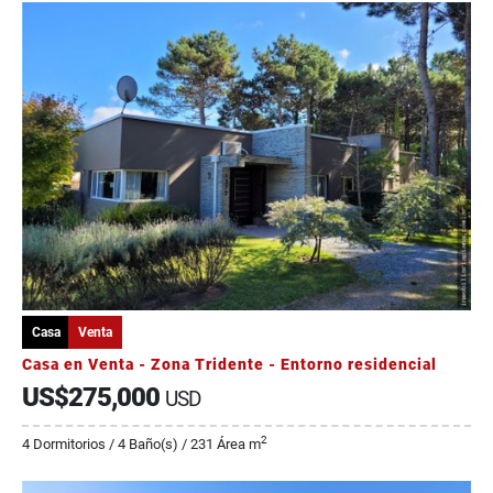
Casa
Venta
Casa en Venta - Zona Tridente - Entorno residencial
US$275,000
USD
2
4 Dormitorios / 4 Baño(s) / 231 Área m