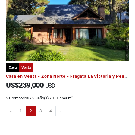
Casa
Venta
Casa en Venta - Zona Norte - Fragata La Victoria y Penelope Sur
US$239,000
USD
2
3 Dormitorios / 3 Baño(s) / 151 Área m
Anterior
Siguiente
«
1
2
3
4
»