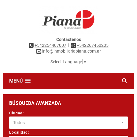
Contáctenos
|
+542254407007
+542267450205
info@inmobiliariapiana.com.ar
Select Language
▼
MENÚ
BÚSQUEDA AVANZADA
Ciudad:
Todos
Localidad: