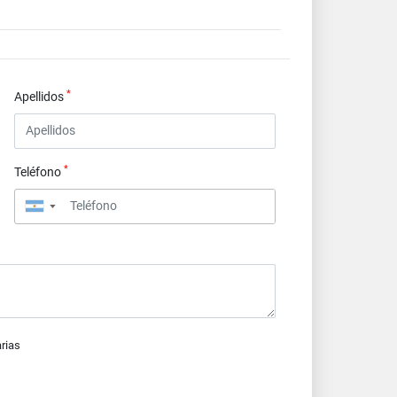
*
Apellidos
*
Teléfono
▼
arias