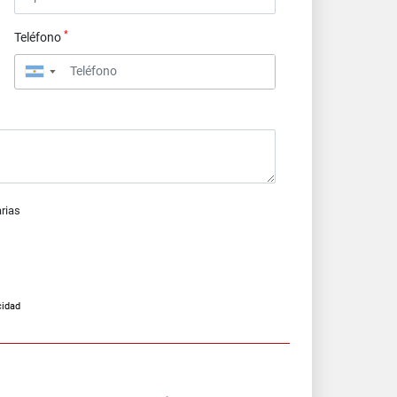
*
Teléfono
▼
arias
cidad