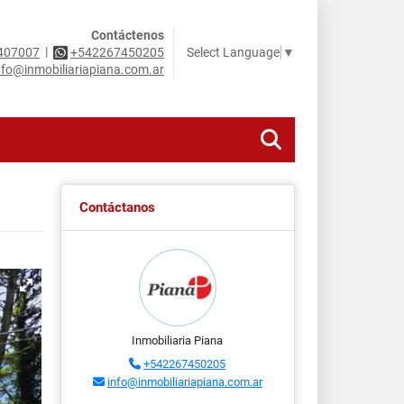
Contáctenos
|
Select Language
▼
407007
+542267450205
nfo@inmobiliariapiana.com.ar
Contáctanos
Inmobiliaria Piana
+542267450205
info@inmobiliariapiana.com.ar