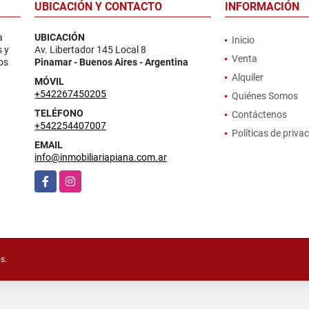
UBICACIÓN Y CONTACTO
INFORMACIÓN
a
UBICACIÓN
Inicio
s y
Av. Libertador 145 Local 8
Venta
os
Pinamar - Buenos Aires - Argentina
Alquiler
MÓVIL
+542267450205
Quiénes Somos
TELÉFONO
Contáctenos
+542254407007
Políticas de priva
EMAIL
info@inmobiliariapiana.com.ar
Facebook
Instagram
s.