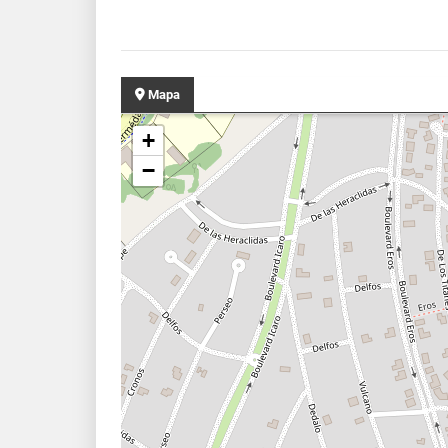
Mapa
+
−