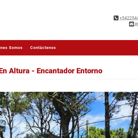
+542254
i
énes Somos
Contáctenos
En Altura - Encantador Entorno