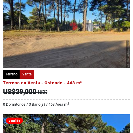
Terreno
Venta
Terreno en Venta - Ostende - 463 m²
US$29,000
USD
2
0 Dormitorios / 0 Baño(s) / 463 Área m
Vendido