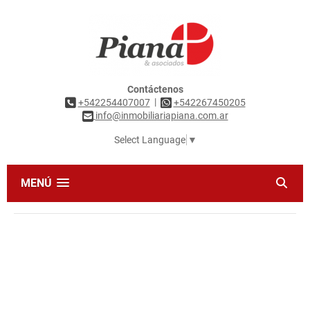
Contáctenos
|
+542254407007
+542267450205
info@inmobiliariapiana.com.ar
Select Language
▼
MENÚ