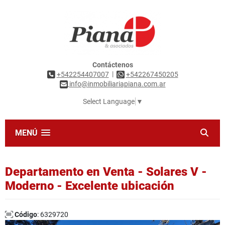
Contáctenos
|
+542254407007
+542267450205
info@inmobiliariapiana.com.ar
Select Language
▼
MENÚ
Departamento en Venta - Solares V -
Moderno - Excelente ubicación
Código
: 6329720