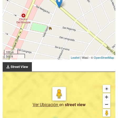
100 m
500 ft
Leaflet
| Wasi - ©
OpenStreetMap
Street View
Ver Ubicación
en
street view