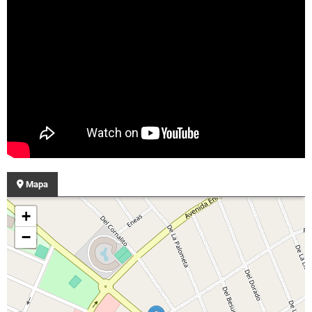
Mapa
+
−