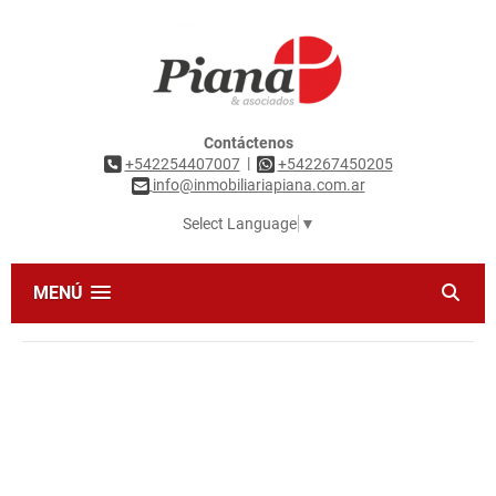
Contáctenos
|
+542254407007
+542267450205
info@inmobiliariapiana.com.ar
Select Language
▼
MENÚ